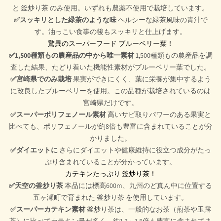
と 釜炒り茶 のみ使用。いずれも農薬不使用で栽培しています。
✅スッキリとした緑茶のような味
ヘルシーな緑茶風味の青汁で
す。油っこい食事の後もスッキリと仕上げます。
驚異のスーパーフード ブルーベリー葉！
✅1,500種類もの農産品の中から唯一素材
1,500種類もの農産品を調
査した結果、たどり着いた機能性素材がブルーベリー葉でした。
✅宮崎県でのみ栽培
果実ができにくく、葉に栄養が集中するよう
に改良したブルーベリーを使用。この品種が栽培されているのは
宮崎県だけです。
✅スーパーポリフェノール素材
高いサビ取りパワーのある果実と
比べても、ポリフェノールが約8倍も豊富に含まれていることが分
かりました。
✅ダイエットに
さらにダイエットや健康維持に役立つ成分がたっ
ぷり含まれていることが分かっています。
カテキンたっぷり 釜炒り茶！
✅天空の釜炒り茶
本品には標高600m、九州のど真ん中に位置する
五ヶ瀬町で育まれた 釜炒り茶 を使用しています。
✅スーパーカテキン素材
釜炒り茶は、一般的なお茶（煎茶や玉露