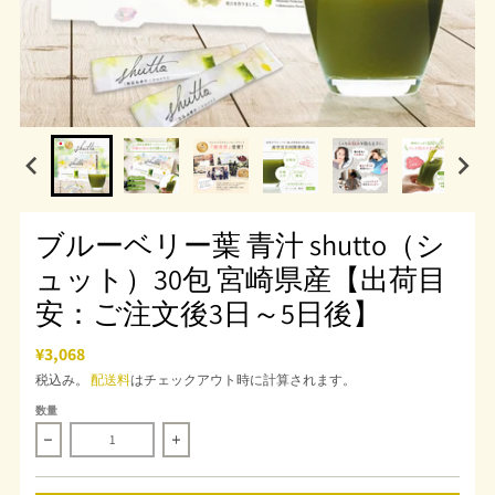
ブルーベリー葉 青汁 shutto（シ
ュット）30包 宮崎県産【出荷目
安：ご注文後3日～5日後】
¥3,068
税込み。
配送料
はチェックアウト時に計算されます。
数量
ブルーベリー葉 青汁 shutto（シュット）30包 宮崎県産【出
ブルーベリー葉 青汁 shutto（シュット）3