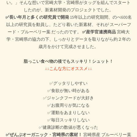
い。」そんな想いで宮崎大学・宮崎県がタッグを組んでスタート
したのが、新素材開発のプロジェクトでした。
✅長い年月と多くの研究員で開発
15年以上の研究期間、のべ600名
以上の研究員を動員し、たどり着いた新素材、それが スーパーフ
ード・ブルーベリー葉 だったのです。
✅産学官連携商品
宮崎大
学・宮崎県の協力の下、しっかりとデータを取りながら約２年の
歳月をかけて完成させました。
脂っこい食べ物の後でもスッキリ！シュット！
↓↓こんな方にオススメ↓↓
✅グッタリしやすい
✅食欲が無い時がある
✅ジャンクフードが大好き
✅お腹周りが気になる
✅運動をあまりしない
✅毎日スッキリしない
✅健康診断の数値が悪くなった
✅ぜんぶオーガニック・宮崎県の素材！
宮崎県産 ブルーベリー葉