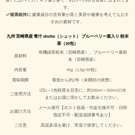
茶）に比べてカテキン量が多く、約1.3～1.8倍も豊富に含まれてま
す。
✅健康維持に
健康成分の含有量が高く美容や健康を考えてもおす
すめの素材です。
九州 宮崎県産 青汁 shutto（シュット） ブルーベリー葉入り 粉末
茶（30包）
有機緑茶粉末（宮崎県産）、ブルーベリー葉粉
原材料
末（宮崎県産）
内容量
45g（1.5g×30包）
賞味期限
製造から約2年（未開封の状態）
1日1～2包程度を目安に、約200ml～500mlの水
ご使用方法
またはお湯に溶かしてお飲みください。
メール便可【ポスト投函・代金引換不可・日時
お届け方法
指定不可・配送追跡番号あり】
ご注意
高温多湿を避け、常温で保管してください。